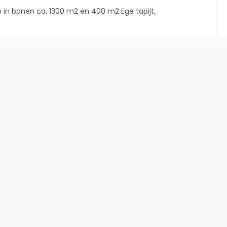
ro in banen ca. 1300 m2 en 400 m2 Ege tapijt,
Meer weten?
Neem vrijblijvend contact met ons op.
CONTACT OPNEMEN